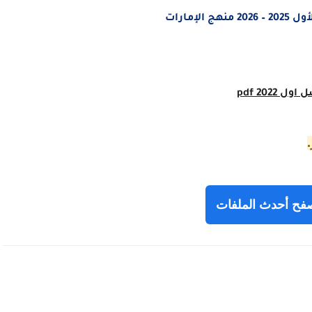
إمارات
ول 2022 pdf
فح أحدث الملفات