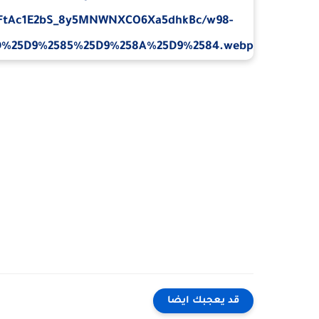
قد يعجبك ايضا