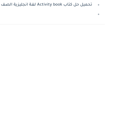
تحميل حل كتاب Activity book لغة انجليزية الصف الرابع الفصل الدراسى الثانى 2024 pdf