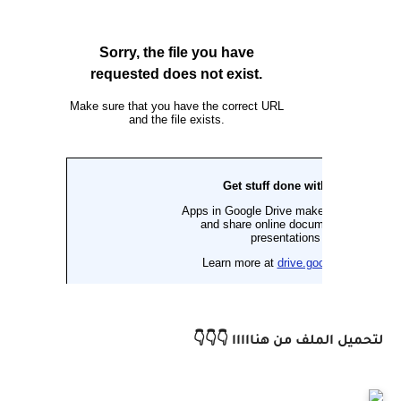
لتحميل الملف من هنااااا 👇👇👇