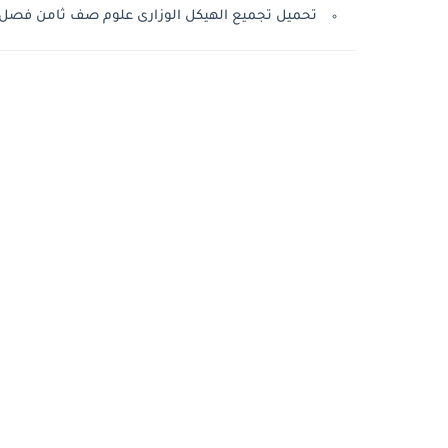
تحميل تجميع الهيكل الوزارى علوم صف ثامن فصل اول 022