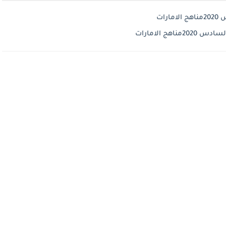
رات
هج الامارات