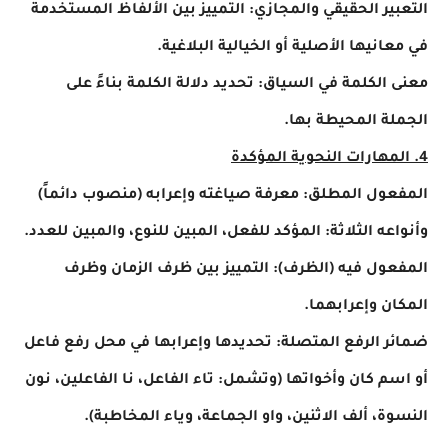
التعبير الحقيقي والمجازي: التمييز بين الألفاظ المستخدمة
في معانيها الأصلية أو الخيالية البلاغية.
معنى الكلمة في السياق: تحديد دلالة الكلمة بناءً على
الجملة المحيطة بها.
4. المهارات النحوية المؤكدة
المفعول المطلق: معرفة صياغته وإعرابه (منصوب دائماً)
وأنواعه الثلاثة: المؤكد للفعل، المبين للنوع، والمبين للعدد.
المفعول فيه (الظرف): التمييز بين ظرف الزمان وظرف
المكان وإعرابهما.
ضمائر الرفع المتصلة: تحديدها وإعرابها في محل رفع فاعل
أو اسم كان وأخواتها (وتشمل: تاء الفاعل، نا الفاعلين، نون
النسوة، ألف الاثنين، واو الجماعة، وياء المخاطبة).