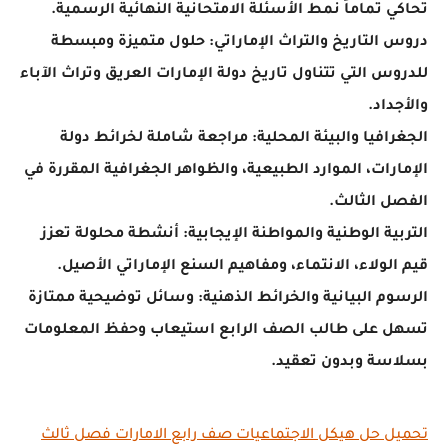
 تماماً نمط الأسئلة الامتحانية النهائية الرسمية.
التاريخ والتراث الإماراتي: حلول متميزة ومبسطة
س التي تتناول تاريخ دولة الإمارات العريق وتراث الآباء
داد.
افيا والبيئة المحلية: مراجعة شاملة لخرائط دولة
رات، الموارد الطبيعية، والظواهر الجغرافية المقررة في
 الثالث.
ية الوطنية والمواطنة الإيجابية: أنشطة محلولة تعزز
لولاء، الانتماء، ومفاهيم السنع الإماراتي الأصيل.
م البيانية والخرائط الذهنية: وسائل توضيحية ممتازة
 على طالب الصف الرابع استيعاب وحفظ المعلومات
سة وبدون تعقيد.
 حل هيكل الاجتماعيات صف رابع الامارات فصل ثالث