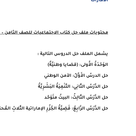
الامارات
محتويات ملف حل كتاب الاجتماعيات للصف الثامن – 
يشمل الملف حل الدروس التالية :
الوَحْدَةُ الأُولى: (قضايا وطنيَّةٌ)
حل الدرسُ الأَوَّلُ: الأمن الوطني
حل الدَّرْسُ الثَّانِي: التَّنْمِيَةُ البَشَرِيَّةُ
حل الدَّرْسُ الثَّالِثُ: البيتُ متَوَحّد
حل الدَّرْسُ الرَّابِعُ: قَضِيَّةُ الجُزُرِ الإماراتية الثَّلاثِ المُحتلَ