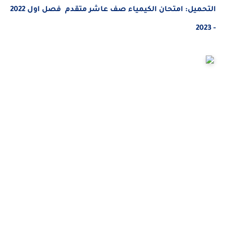
يل: امتحان
الكيمياء ص
ف عاشر متقدم فصل اول 2022