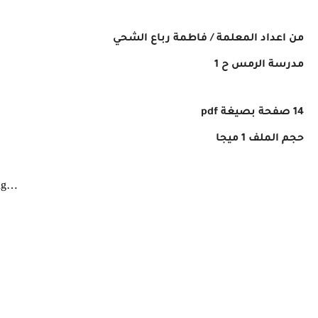
داد المعلمة / فاطمة رباع
الشحي
ة الرمس ح 1
لف 1 ميجا