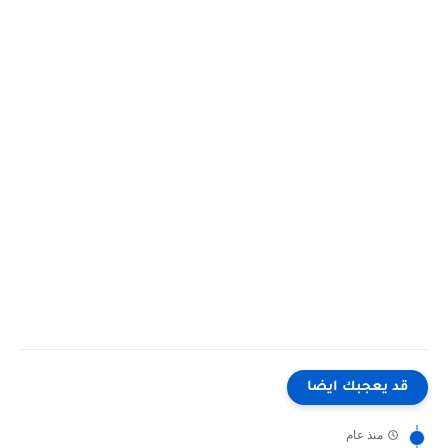
قد يعجبك ايضا
منذ عام