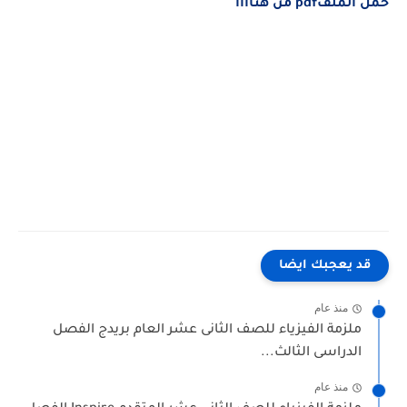
حمل الملفpdf من هناااا
قد يعجبك ايضا
منذ عام
ملزمة الفيزياء للصف الثانى عشر العام بريدج الفصل
الدراسى الثالث...
منذ عام