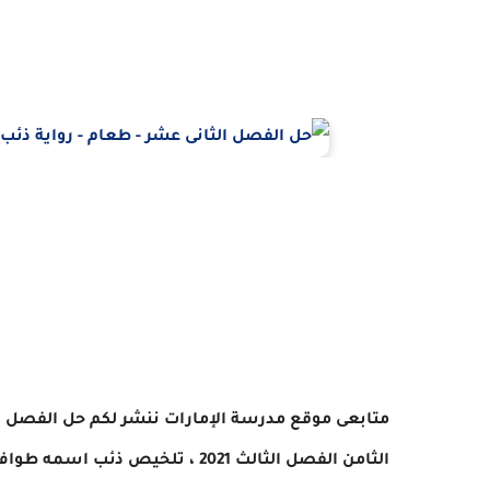
متابعى موقع مدرسة الإمارات ننشر لكم حل الفصل ا
الثامن الفصل الثالث 2021 ، تلخيص ذئب اسمه طواف الصف الثامن الفصل الثالث 2021، حل رواية ذئب اسمه طواف