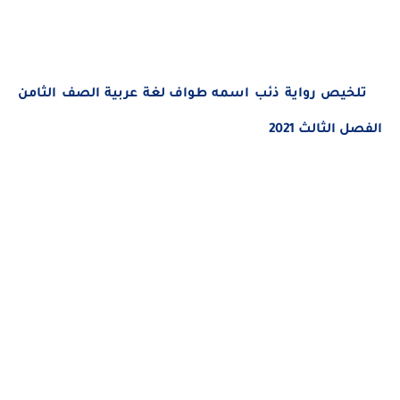
تلخيص رواية ذئب اسمه طواف
لغة عربية الصف الثامن
الفصل الثالث 2021