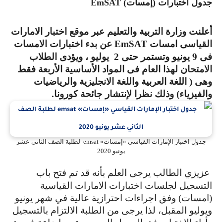
دول اختبارات (إمسات)
EmSAT
علنت وزارة التربية والتعليم عبر موقع اختبار الامارات
لقياسى امسات
EmSAT
عن بدء اختبارات الامسات
فى 9 يونيو وتستمر حتى 2 يوليو ، ويؤدى الطلاب
لامتحان لهذا العام فى المواد الأساسية الأربعة فقط
هى ( اللغة العربية واللغة الانجليزية والرياضيات
الفيزياء) وذلك نظرا لإنتشار جائحة كورونا.
جدول اختبار الإمارات القياسي «إمسات» emsat لطلبة الصف الثاني عشر
يونيو 2020
زيزي الطالب يرجى العلم بأنه قد تم فتح باب
لتسجيل لجلسات اختبارات الامارات القياسية
امسات) وفق اجراءات احترازية عالية في شهر يونيو
يوليو المقبل، لذا يرجى من الطلبة الالتزام بالتسجيل