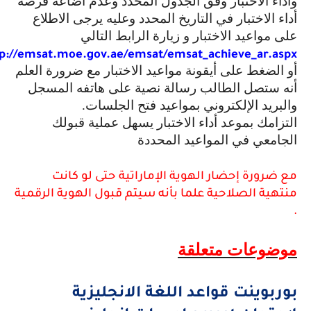
أداء الاختبار وفق الجدول المحدد وعدم اضاعة فرصة
داء الاختبار في التاريخ المحدد وعليه يرجى الاطلاع
لى مواعيد الاختبار و زيارة الرابط التالي
http://emsat.moe.gov.ae/emsat/emsat_achieve_ar.asp
و الضغط على أيقونة مواعيد الاختبار مع ضرورة العلم
نه ستصل الطالب رسالة نصية على هاتفه المسجل
البريد الإلكتروني بمواعيد فتح الجلسات.
لتزامك بموعد أداء الاختبار يسهل عملية قبولك
لجامعي في المواعيد المحددة
ع ضرورة إحضار الهوية الإماراتية حتى لو كانت
نتهية الصلاحية علما بأنه سيتم قبول الهوية الرقمية
وضوعات متعلقة
وربوينت قواعد اللغة الانجليزية